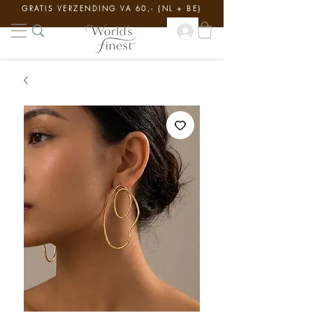
GRATIS VERZENDING VA 60,- {NL + BE}