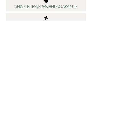
SERVICE TEVREDENHEIDSGARANTIE
DUURZAME MATERIALEN
ATELIER IN NEDERLAND
Informatie
Betaalbare luxe
About us
Studio Shop World's Finest
Gepersonaliseerde sieraden
Collectie updates
Sieraden cadeaubon
Sieraden cadeau tips