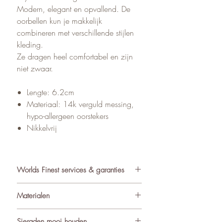
Modern, elegant en opvallend. De
oorbellen kun je makkelijk
combineren met verschillende stijlen
kleding.
Ze dragen heel comfortabel en zijn
niet zwaar.
Lengte: 6.2cm
Materiaal: 14k verguld messing,
hypo-allergeen oorstekers
Nikkelvrij
Worlds Finest services & garanties
✓ Atelier in Muiden NL
Materialen
✓ Gratis verzending va €75
✓ Verzending binnen 24-48 uur
De sieraden van World’s Finest
Sieraden mooi houden