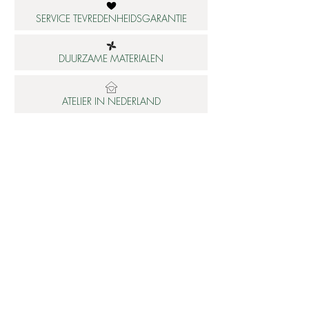
SERVICE TEVREDENHEIDSGARANTIE
DUURZAME MATERIALEN
ATELIER IN NEDERLAND
Informatie
Betaalbare luxe
About us
Studio Shop World's Finest
Gepersonaliseerde sieraden
Collectie updates
Sieraden cadeaubon
Sieraden cadeau tips