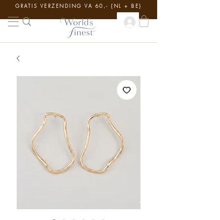
GRATIS VERZENDING VA 60,- {NL + BE}