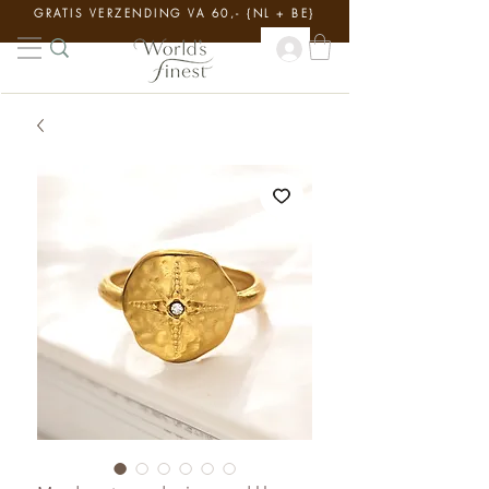
GRATIS VERZENDING VA 60,- {NL + BE}