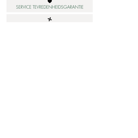
SERVICE TEVREDENHEIDSGARANTIE
DUURZAME MATERIALEN
ATELIER IN NEDERLAND
Informatie
Betaalbare luxe
About us
Studio Shop World's Finest
Gepersonaliseerde sieraden
Collectie updates
Sieraden cadeaubon
Sieraden cadeau tips