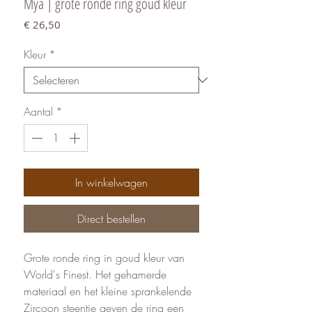
Mya | grote ronde ring goud kleur
Prijs
€ 26,50
Kleur
*
Aantal
*
In winkelwagen
Direct bestellen
Grote ronde ring in goud kleur van
World's Finest. Het gehamerde
materiaal en het kleine sprankelende
Zircoon steentje geven de ring een