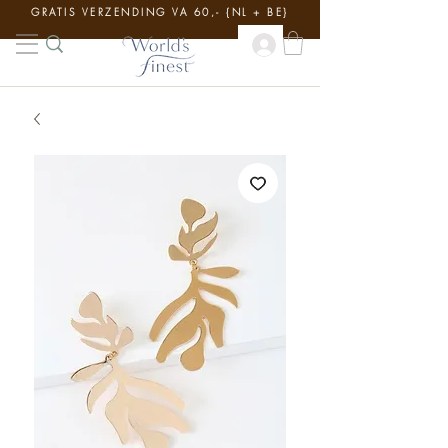
GRATIS VERZENDING VA 60,- {NL + BE}