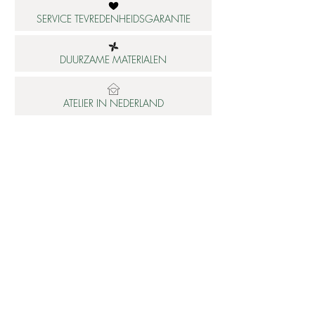
SERVICE TEVREDENHEIDSGARANTIE
DUURZAME MATERIALEN
ATELIER IN NEDERLAND
Informatie
Betaalbare luxe
About us
Studio Shop World's Finest
Gepersonaliseerde sieraden
Collectie updates
Sieraden cadeaubon
Sieraden cadeau tips