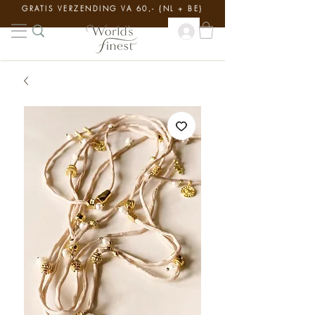
GRATIS VERZENDING VA 60,- {NL + BE}