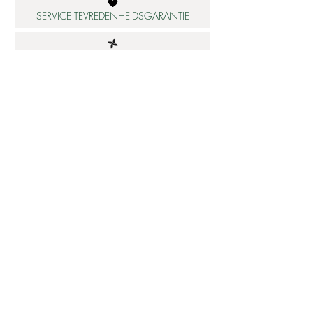
SERVICE TEVREDENHEIDSGARANTIE
DUURZAME MATERIALEN
ATELIER IN NEDERLAND
Informatie
Betaalbare luxe
About us
Studio Shop World's Finest
Gepersonaliseerde sieraden
Collectie updates
Sieraden cadeaubon
Sieraden cadeau tips