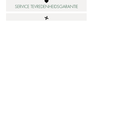
SERVICE TEVREDENHEIDSGARANTIE
DUURZAME MATERIALEN
ATELIER IN NEDERLAND
Informatie
Betaalbare luxe
About us
Studio Shop World's Finest
Gepersonaliseerde sieraden
Collectie updates
Sieraden cadeaubon
Sieraden cadeau tips