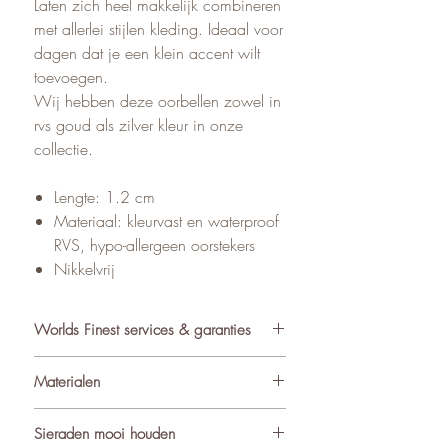
Laten zich heel makkelijk combineren
met allerlei stijlen kleding. Ideaal voor
dagen dat je een klein accent wilt
toevoegen.
Wij hebben deze oorbellen zowel in
rvs goud als zilver kleur in onze
collectie.
Lengte: 1.2 cm
Materiaal: kleurvast en waterproof
RVS, hypo-allergeen oorstekers
Nikkelvrij
Worlds Finest services & garanties
✓ Atelier in Muiden NL
Materialen
✓ Gratis verzending va €75
✓ Verzending binnen 24-48 uur
De sieraden van World’s Finest
Sieraden mooi houden
✓ Retourneren binnen 14 dagen
worden met zorg samengesteld uit