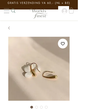
GRATIS VERZENDING VA 60,- {NL + BE}