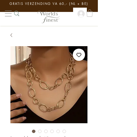
GRATIS VERZENDING VA 60,- {NL + BE}