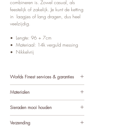
combineren is. Zowel casual, als
feestelijk of zakelijk. Je kunt de ketting
in laagjes of lang dragen, dus heel
veelzijdig.
Lengte: 96 + 7cm
Materiaal: 14k verguld messing
Nikkelvrij
Worlds Finest services & garanties
✓ Atelier in Muiden NL
Materialen
✓ Gratis verzending va €75
✓ Verzending binnen 24-48 uur
De sieraden van World’s Finest
Sieraden mooi houden
✓ Retourneren binnen 14 dagen
worden met zorg samengesteld uit
✓ 3 maanden garantie
ondermeer natuurlijke materialen
Om de kwaliteit en uitstraling van je
Verzending
★ Klantbeoordeling o.b.v. reviews:
zoals edelstenen (waaronder
sieraden te behouden, adviseren we
4.9/5
geboortestenen), natuursteen,