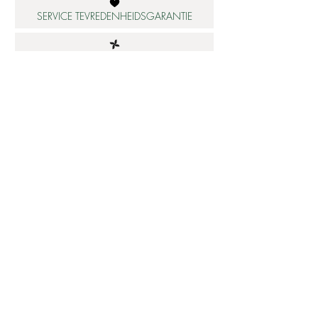
SERVICE TEVREDENHEIDSGARANTIE
DUURZAME MATERIALEN
ATELIER IN NEDERLAND
Informatie
Betaalbare luxe
About us
Studio Shop World's Finest
Gepersonaliseerde sieraden
Collectie updates
Sieraden cadeaubon
Sieraden cadeau tips