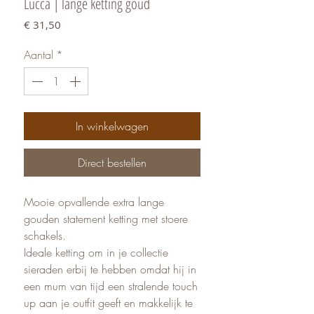
Lucca | lange ketting goud
Prijs
€ 31,50
Aantal
*
In winkelwagen
Direct bestellen
Mooie opvallende extra lange
gouden statement ketting met stoere
schakels.
Ideale ketting om in je collectie
sieraden erbij te hebben omdat hij in
een mum van tijd een stralende touch
up aan je outfit geeft en makkelijk te