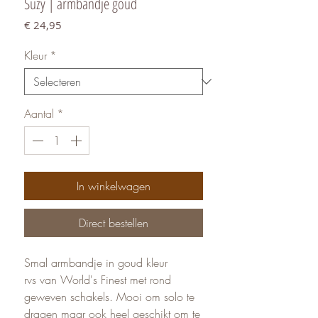
Suzy | armbandje goud
Prijs
€ 24,95
Kleur
*
Aantal
*
In winkelwagen
Direct bestellen
Smal armbandje in goud kleur
rvs van World's Finest met rond
geweven schakels. Mooi om solo te
dragen maar ook heel geschikt om te