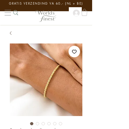
GRATIS VERZENDING VA 60,- {NL + BE}