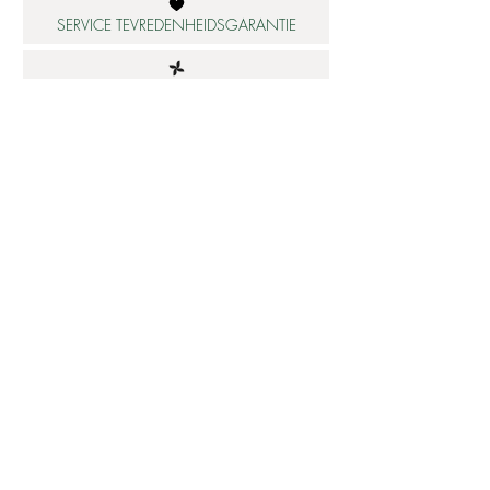
SERVICE TEVREDENHEIDSGARANTIE
DUURZAME MATERIALEN
ATELIER IN NEDERLAND
Informatie
Betaalbare luxe
About us
Studio Shop World's Finest
Gepersonaliseerde sieraden
Collectie updates
Sieraden cadeaubon
Sieraden cadeau tips