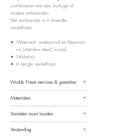
combineren met een horloge of
andere armbanden.
Het armbandje is in breedte
verstelbaar.
Materiaal: waterproof en kleurvast
rvs (stainless steel), koord
Nikkelvrij
In lengte verstelbaar
Worlds Finest services & garanties
✓ Atelier in Muiden NL
Materialen
✓ Gratis verzending va €75
✓ Verzending binnen 24-48 uur
De sieraden van World’s Finest
Sieraden mooi houden
✓ Retourneren binnen 14 dagen
worden met zorg samengesteld uit
✓ 3 maanden garantie
ondermeer natuurlijke materialen
Om de kwaliteit en uitstraling van je
Verzending
★ Klantbeoordeling o.b.v. reviews:
zoals edelstenen (waaronder
sieraden te behouden, adviseren we