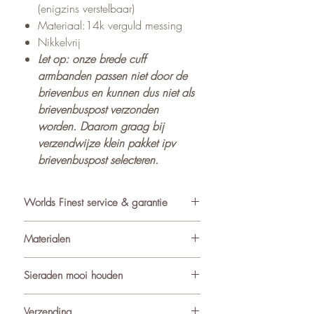
(enigzins verstelbaar)
Materiaal:14k verguld messing
Nikkelvrij
Let op: onze brede cuff
armbanden passen niet door de
brievenbus en kunnen dus niet als
brievenbuspost verzonden
worden. Daarom graag bij
verzendwijze klein pakket ipv
brievenbuspost selecteren.
Worlds Finest service & garantie
✓ Atelier in Muiden NL
Materialen
✓ Gratis verzending va €75
✓ Verzending binnen 24-48 uur
Bij World’s Finest kiezen we bewust
Sieraden mooi houden
✓ Retourneren binnen 14 dagen
voor duurzame materialen die lang
✓ 3 maanden garantie
mooi blijven en prettig dragen. De
Om de kwaliteit en uitstraling van je
Verzending
★ Klantbeoordeling o.b.v. reviews: