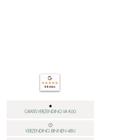
het best verzorgd? Klik dan hier:
https://www.worldsfinest.nl/onderho
ud-sieraden
GRATIS VERZENDING VA €60
VERZENDING BINNEN 48U