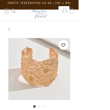
GRATIS VERZENDING VA 60,- {NL + BE}