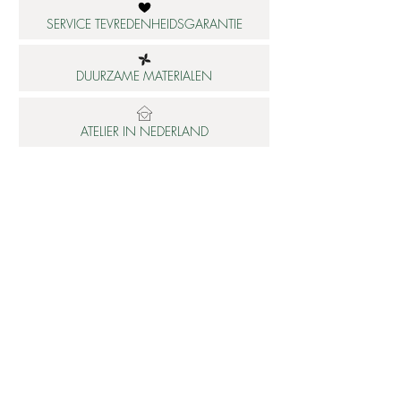
SERVICE TEVREDENHEIDSGARANTIE
DUURZAME MATERIALEN
ATELIER IN NEDERLAND
Informatie
Betaalbare luxe
About us
Studio Shop World's Finest
Gepersonaliseerde sieraden
Collectie updates
Sieraden cadeaubon
Sieraden cadeau tips