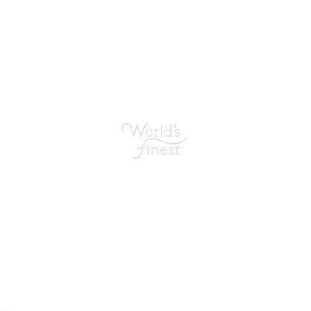
World's Finest Sieraden
Kazernestraat 12
1398AN Muiden
support@worldsfinest.nl
06-30639712