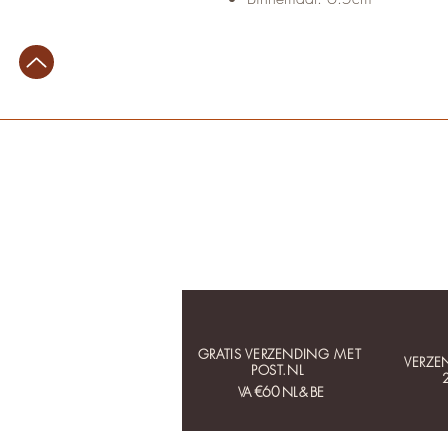
GRATIS VERZENDING MET
VERZE
POST.NL
€60
VA
NL & BE