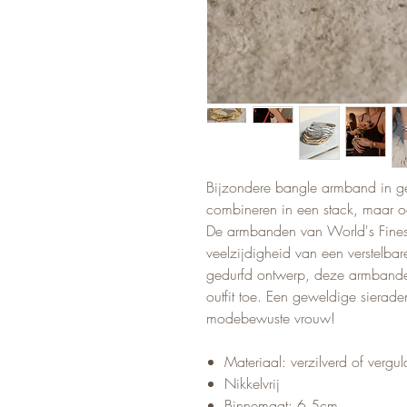
Bijzondere bangle armband in ge
combineren in een stack, maar o
De armbanden van World's Finest
veelzijdigheid van een verstelbar
gedurfd ontwerp, deze armbanden
outfit toe. Een geweldige sierad
modebewuste vrouw!
Materiaal: verzilverd of vergu
Nikkelvrij
Binnemaat: 6.5cm