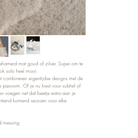
en Zirkonia. Deze m
Vermijd direct cont
Alle pakketjes binn
14k of 18k gold pla
andere stoffen die 
worden verzonden met
messing of waterproof
Draag sieraden bij v
Muiden. Bestellinge
sieraden zijn uiteraa
douchen of huishou
verwerkt, tenzij je v
hebben allen hypoal
na gebruik schoon e
verwerking van een a
Lees de uitgebreide
en buiten direct zon
PostNL heeft 1-2 d
hier:
https://www.wo
en behouden ze hun l
brievenbuspakje te 
sieraden
op: op maandag bez
hamerd mat goud of zilver. Super om te
brievenbuspost!Lees
ok solo heel mooi.
hier:
https://www.wo
 combineren eigentijdse designs met de
e pasvorm. Of je nu kiest voor subtiel of
 voegen net dat beetje extra aan je
entrend komend seizoen voor elke
ld messing