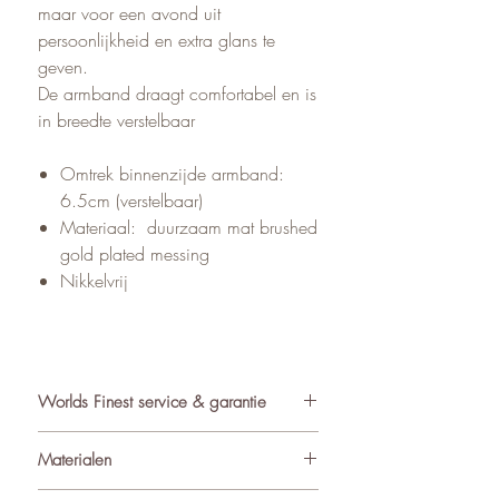
maar voor een avond uit
persoonlijkheid en extra glans te
geven.
De armband draagt comfortabel en is
in breedte verstelbaar
Omtrek binnenzijde armband:
6.5cm (verstelbaar)
Materiaal: duurzaam mat brushed
gold plated messing
Nikkelvrij
Worlds Finest service & garantie
✓ Atelier in Muiden NL
Materialen
✓ Gratis verzending va €75
✓ Verzending binnen 24-48 uur