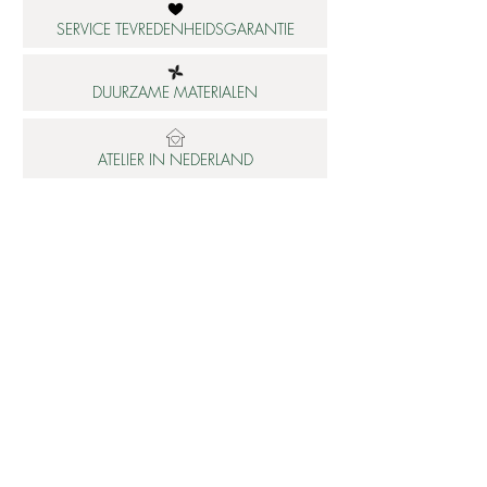
SERVICE TEVREDENHEIDSGARANTIE
DUURZAME MATERIALEN
ATELIER IN NEDERLAND
Informatie
Betaalbare luxe
About us
Studio Shop World's Finest
Gepersonaliseerde sieraden
Collectie updates
Sieraden cadeaubon
Sieraden cadeau tips