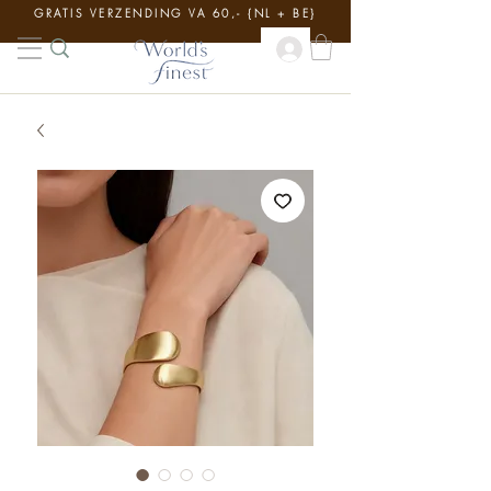
GRATIS VERZENDING VA 60,- {NL + BE}