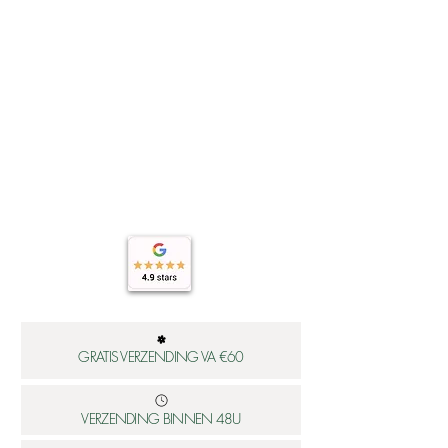
https://www.worldsfinest.nl/material
en-sieraden
Wil je weten hoe je jouw sieraden
het best verzorgd? Klik dan hier:
https://www.worldsfinest.nl/onderho
ud-sieraden
GRATIS VERZENDING VA €60
VERZENDING BINNEN 48U