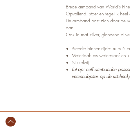
Brede armband van World's Fines
Opvallend, stoer en tegelijk heel 
De armband past zich door de ve
aan.
Ook in mat zilver, glanzend zilv
Breedte binnenzijde: ruim 6 cm
Materiaal: rvs waterproof en k
Nikkelvrij
Let op: cuff armbanden passen
verzendopties op de uitcheck