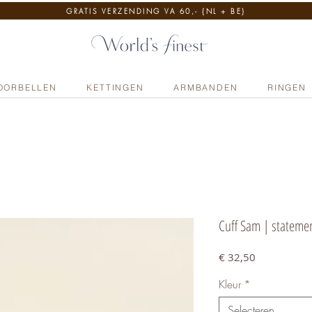
GRATIS VERZENDING VA 60,- {NL + BE}
OORBELLEN
KETTINGEN
ARMBANDEN
RINGEN
Cuff Sam | statem
Prijs
€ 32,50
Kleur
*
Selecteren