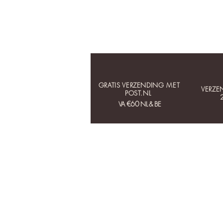
GRATIS VERZENDING MET
VERZE
POST.NL
€60
VA
NL & BE
HOME
COLLECTIES
OORBELLEN
KETTINGEN