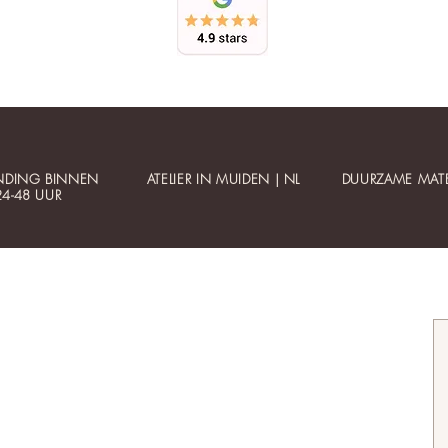
NDING BINNEN
ATELIER IN MUIDEN | NL
DUURZAME MATE
24-48 UUR
Klantenservice
Informatie
Contact
Betaalbare luxe
Mijn account
Gepersonaliseerde sieraden
Bestellen
Collectie updates