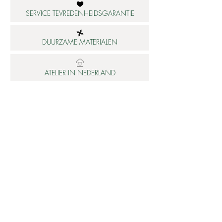
SERVICE TEVREDENHEIDSGARANTIE
DUURZAME MATERIALEN
ATELIER IN NEDERLAND
Informatie
Betaalbare luxe
About us
Studio Shop World's Finest
Gepersonaliseerde sieraden
Collectie updates
Sieraden cadeaubon
Sieraden cadeau tips