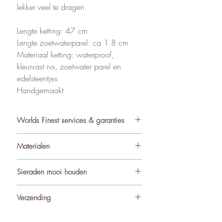
lekker veel te dragen.
Lengte ketting: 47 cm
Lengte zoetwaterparel: ca 1.8 cm
Materiaal ketting: waterproof,
kleurvast rvs, zoetwater parel en
edelsteentjes
Handgemaakt
Worlds Finest services & garanties
✓ Atelier in Muiden NL
Materialen
✓ Gratis verzending va €75
✓ Verzending binnen 24-48 uur
De sieraden van World’s Finest
Sieraden mooi houden
✓ Retourneren binnen 14 dagen
worden met zorg samengesteld uit
✓ 3 maanden garantie
ondermeer natuurlijke materialen
Om de kwaliteit en uitstraling van je
Verzending
★ Klantbeoordeling o.b.v. reviews:
zoals edelstenen (waaronder
sieraden te behouden, adviseren we
4.9/5
geboortestenen), natuursteen,
ze met zorg te dragen. Vermijd direct
Alle pakketjes binnen Nederland en