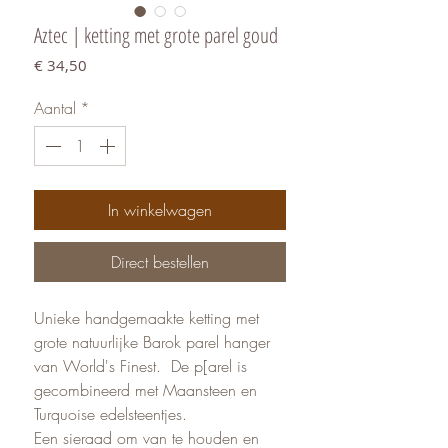
Aztec | ketting met grote parel goud
Prijs
€ 34,50
Aantal
*
In winkelwagen
Direct bestellen
Unieke handgemaakte ketting met
grote natuurlijke Barok parel hanger
van World's Finest. De p[arel is
gecombineerd met Maansteen en
Turquoise edelsteentjes.
Een sieraad om van te houden en