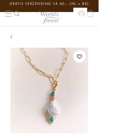
GRATIS VERZENDING VA 60,- {NL + BE}