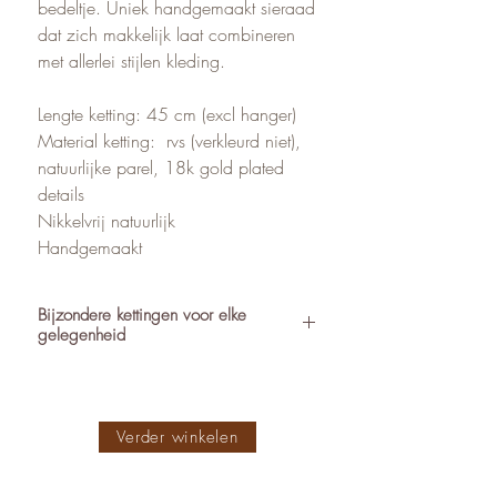
bedeltje. Uniek handgemaakt sieraad
dat zich makkelijk laat combineren
met allerlei stijlen kleding.
Lengte ketting: 45 cm (excl hanger)
Material ketting: rvs (verkleurd niet),
natuurlijke parel, 18k gold plated
details
Nikkelvrij natuurlijk
Handgemaakt
Bijzondere kettingen voor elke
gelegenheid
Of je nu op zoek bent naar een
verfijnd gouden kettinkje met bedel,
geboortesteen of parel, dan wel een
Verder winkelen
bijzondere en stoere statement ketting,
je vindt het bij World's Finest.