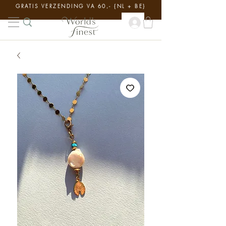
GRATIS VERZENDING VA 60,- {NL + BE}