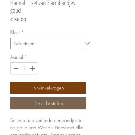
Hannah | set van 3 armbandjes
goud
Prijs
€ 36,00
Kleur
*
Aantal
*
In winkelwagen
Direct bestellen
Set van drie verfijnde armbandjes in
rvs goud van World's Finest met elke
een ander ontwerp. Samen vormen