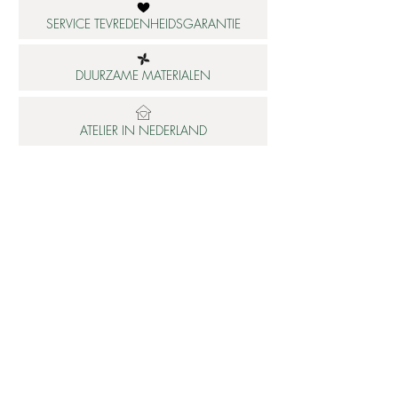
SERVICE TEVREDENHEIDSGARANTIE
DUURZAME MATERIALEN
ATELIER IN NEDERLAND
Informatie
Betaalbare luxe
About us
Studio Shop World's Finest
Gepersonaliseerde sieraden
Collectie updates
Sieraden cadeaubon
Sieraden cadeau tips