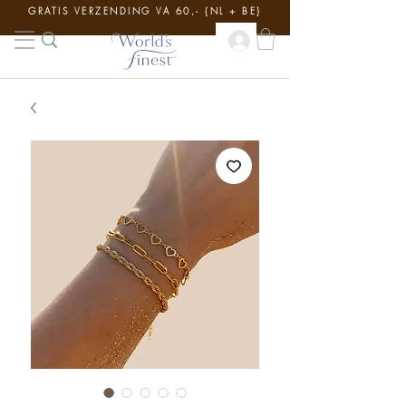
GRATIS VERZENDING VA 60,- {NL + BE}