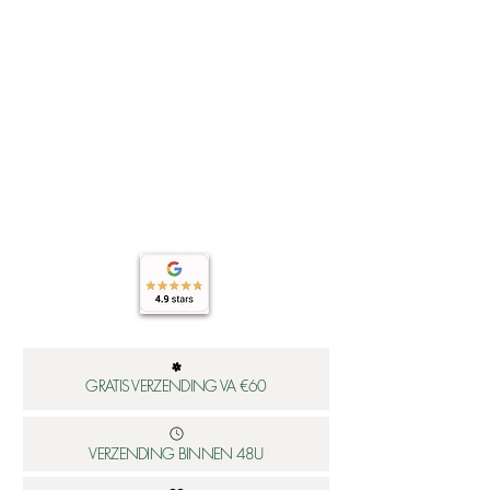
Wil je weten hoe je jouw sieraden
het best verzorgd? Klik dan hier:
https://www.worldsfinest.nl/onderho
ud-sieraden
GRATIS VERZENDING VA €60
VERZENDING BINNEN 48U