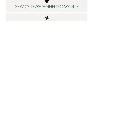
SERVICE TEVREDENHEIDSGARANTIE
DUURZAME MATERIALEN
ATELIER IN NEDERLAND
Informatie
Betaalbare luxe
About us
Studio Shop World's Finest
Gepersonaliseerde sieraden
Collectie updates
Sieraden cadeaubon
Sieraden cadeau tips