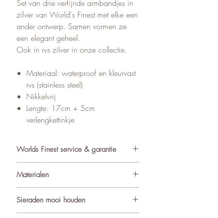
Set van drie verfijnde armbandjes in
zilver van World's Finest met elke een
ander ontwerp. Samen vormen ze
een elegant geheel.
Ook in rvs zilver in onze collectie.
Materiaal: waterproof en kleurvast
rvs (stainless steel)
Nikkelvrij
Lengte: 17cm + 5cm
verlengkettinkje
Worlds Finest service & garantie
✓ Atelier in Muiden NL
Materialen
✓ Gratis verzending va €75
✓ Verzending binnen 24-48 uur
Bij World’s Finest kiezen we bewust
Sieraden mooi houden
✓ Retourneren binnen 14 dagen
voor duurzame materialen die lang
✓ 3 maanden garantie
mooi blijven en prettig dragen. De