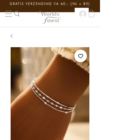
GRATIS VERZENDING VA 60,- {NL + BE}