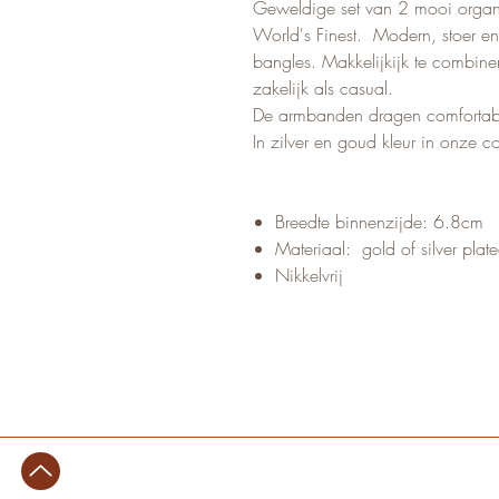
Geweldige set van 2 mooi orga
World's Finest. Modern, stoer en
bangles. Makkelijkijk te combiner
zakelijk als casual.
De armbanden dragen comfortab
In zilver en goud kleur in onze col
Breedte binnenzijde: 6.8cm
Materiaal: gold of silver plat
Nikkelvrij