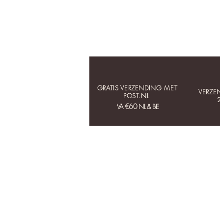
GRATIS VERZENDING MET
VERZE
POST.NL
€60
VA
NL & BE
HOME
COLLECTIES
OORBELLEN