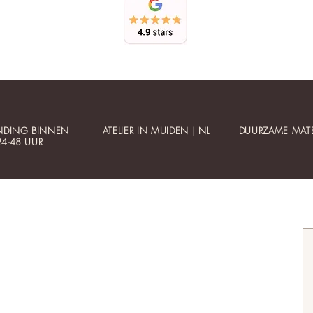
NDING BINNEN
ATELIER IN MUIDEN | NL
DUURZAME MATE
24-48 UUR
Klantenservice
Informatie
Contact
Betaalbare luxe
Mijn account
Gepersonaliseerde sieraden
Bestellen
Collectie updates